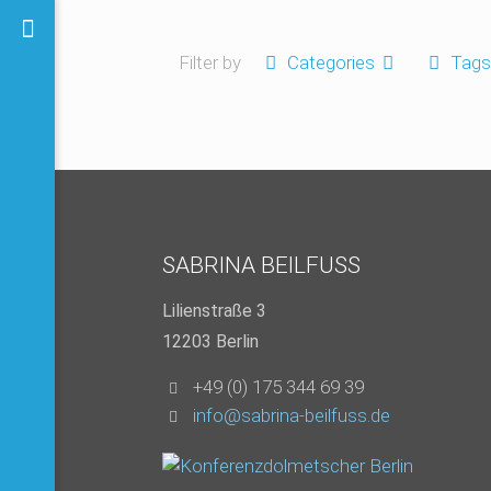
Filter by
Categories
Tags
SABRINA BEILFUSS
Lilienstraße 3
12203 Berlin
+49 (0) 175 344 69 39
info@sabrina-beilfuss.de
n